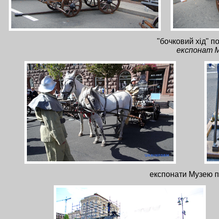
"бочковий хід" п
експонат М
експонати Музею 