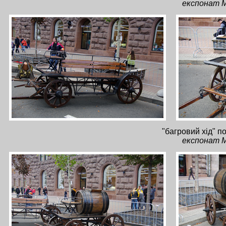
експонат М
"багровий хід" п
експонат М