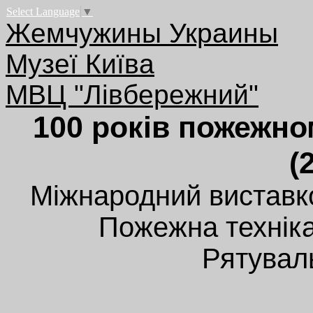
Select Language
▼
Жемчужины Украины
Музеї Київа
МВЦ "Лівбережний"
100 років пожежно
(
Міжнародний виставк
Пожежна технік
Рятувал