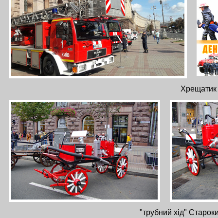
Хрещатик 
"трубний хід" Староки