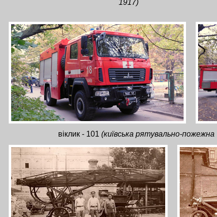
1917)
віклик - 101
(київська рятувально-пожежна