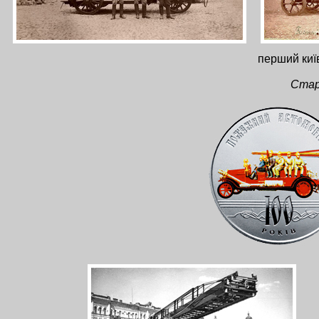
перший киї
Стар