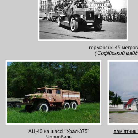
германські 45 метров
( Софійський майд
АЦ-40 на шассі "Урал-375"
пам'ятник
Чорнобиль