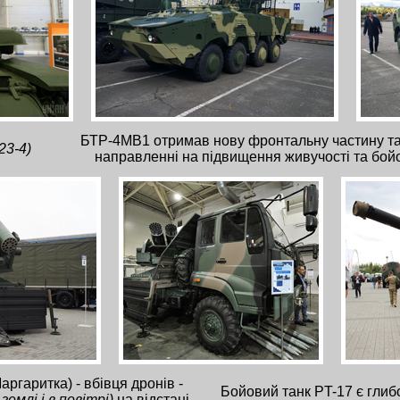
БТР-4МВ1 отримав нову фронтальну частину та і
23-4)
направленні на підвищення живучості та бой
аргаритка) - вбівця дронів -
Бойовий танк PT-17 є глиб
 землі і в повітрі)
на відстані