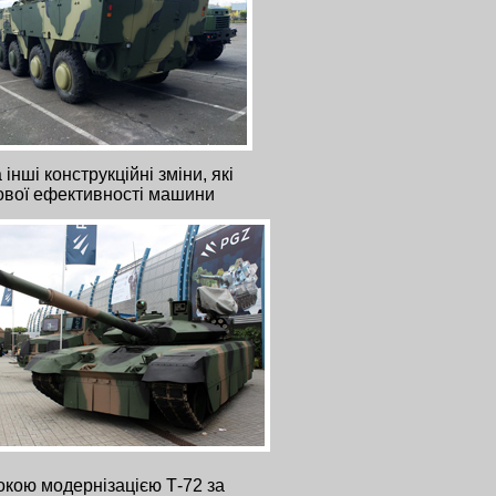
нші конструкційні зміни, які
ової ефективності машини
окою модернізацією Т-72 за