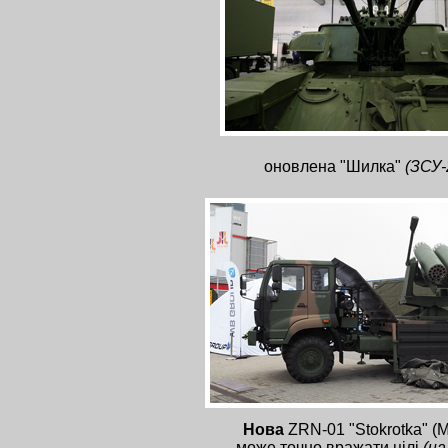
оновлена "Шилка"
(ЗСУ-
Нова
ZRN-01 "Stokrotka" (М
може точно вражати цілі
(на