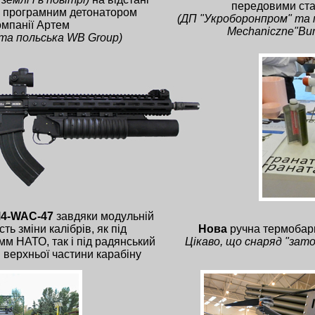
передовими ст
з програмним детонатором
(ДП "Укроборонпром" та 
омпанії Артем
Mechaniczne"Bum
 та
польська WB Group)
M4-WAC-47
завдяки модульній
ть зміни калібрів, як під
Нова
ручна термобар
м НАТО, так і під радянський
Цікаво, що снаряд "заточ
 верхньої частини карабіну