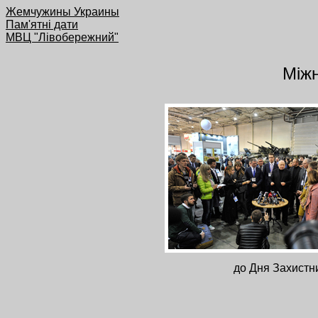
Жемчужины Украины
Пам'ятні дати
МВЦ "Лівобережний"
Міжн
до Дня Захистни