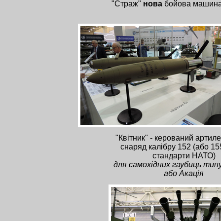
"Страж"
нова
бойова машина 
"Квітник" - керований артил
снаряд калібру 152 (або 15
стандарти НАТО)
для самохідних гаубиць тип
або Акація