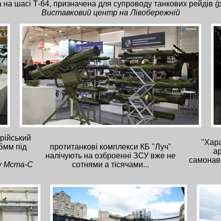
на шасі Т-64, призначена для супроводу танкових рейдів
(
Виставковий центр на Лівобережній
ерійський
"Хар
5мм під
протитанкові комплекси КБ "Луч"
ар
налічують на озброенні ЗСУ вже не
самонав
у Мста-С
сотнями а тісячами...