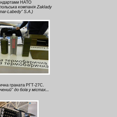
андартами НАТО
польська компанія Zaklady
ar-Labedy" S.A.)
ична граната РГТ-27С.
ений" до боїв у містах...