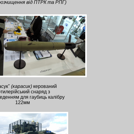
розчищення від ПТРК та РПГ)
асук"
(карасик)
керований
тилерійський снаряд з
еденням для гаубиць калібру
122мм