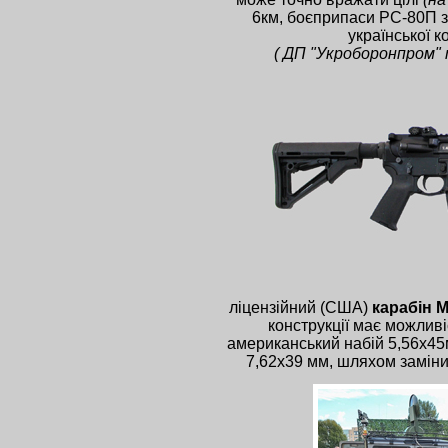
6км, боєприпаси РС-80П 
української к
(
ДП "Укроборонпром"
ліцензійний (США)
карабін 
конструкції має можливіс
американський набій 5,56х45м
7,62х39 мм, шляхом заміни