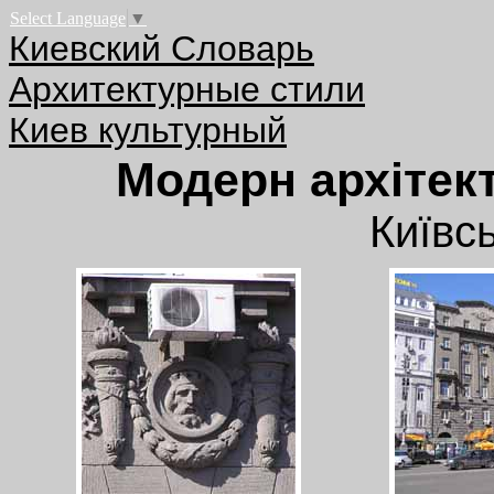
Select Language
▼
Киевский Словарь
Архитектурные стили
Киев культурный
Модерн архітек
Київс