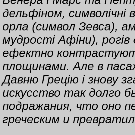
дельфіном, символічні 
орла (символ Зевса), ам
мудрості Афіни), рогі
ефектно контрастують
площинами. Але в пасаж
Давню Грецію і знову зг
искусство так долго б
подражания, что оно 
греческим и превратил