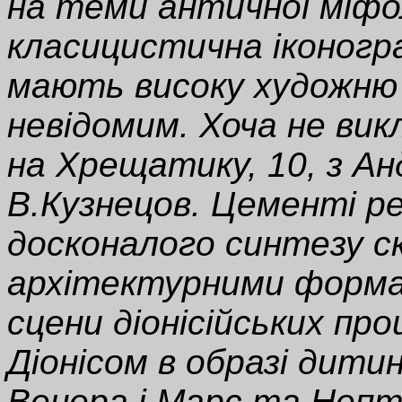
на теми античної міфол
класицистична іконогр
мають високу художню 
невідомим. Хоча не викл
на Хрещатику, 10, з А
В.Кузнецов. Цементі р
досконалого синтезу с
архітектурними форма
сцени діонісійських про
Діонісом в образі дитини
Венера і Марс та Непт