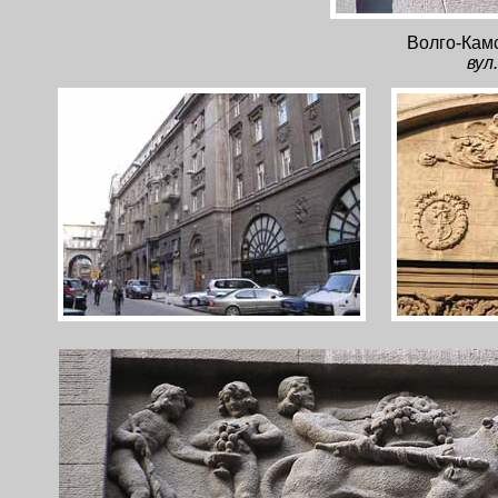
Волго-Камс
вул