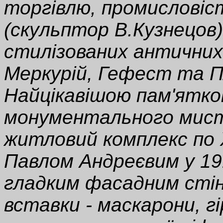
торгівлю, промисловіс
(скульптор В.Кузнецов
стилізованих антични
Меркурій, Гефест та 
Найцікавішою пам'ятко
монументального мист
житловий комплекс по 
Павлом Андреєвим у 19
гладким фасадним сті
вставки - маскарони, гі