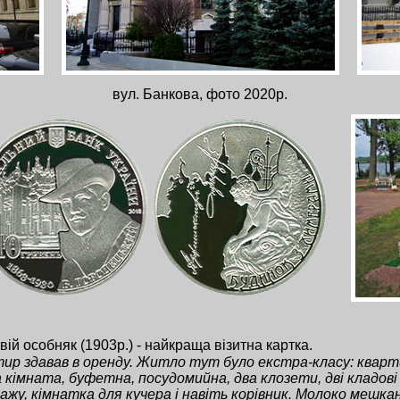
вул. Банкова, фото 2020р.
свiй особняк (1903р.) - найкраща вiзитна картка.
ир здавав в оренду. Житло тут було екстра-класу: квартир
кімната, буфетна, посудомийна, два клозети, дві кладові і
пажу, кімнатка для кучера і навіть корівник. Молоко мешканц