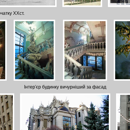
чатку ХХст.
Інтер'єр будинку вичурніший за фасад