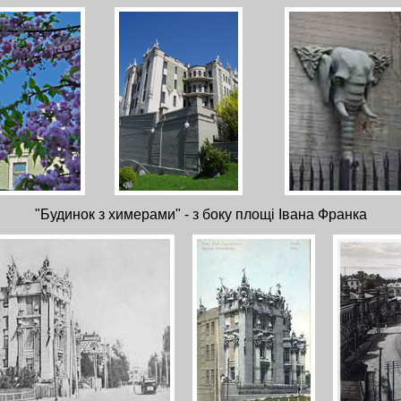
"Будинок з химерами" - з боку площі Івана Франка