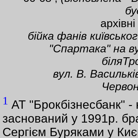
бу
архівні
бійка фанів київсько
"Спартака" на ву
біляТр
вул. В. Василькі
Червон
1
АТ "Брокбізнесбанк" - 
заснований у 1991р. б
Сергієм Буряками у Киє