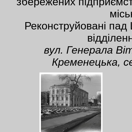
збережених підприємств
місь
Реконструйовані пад
відділенн
вул. Генерала Віт
Кременецька, се