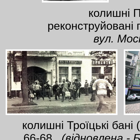
колишні П
реконструйовані п
вул. Мос
колишні Троїцькі бані 
66-68 ,
(відновлена - 