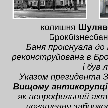
колишня
Шулявс
Брокбізнесбанк
Баня проіснуала до 
реконструйована в Бро
і був 
Указом президента З
Вищому антикорупцій
як непрофильний акт
погашення заборков