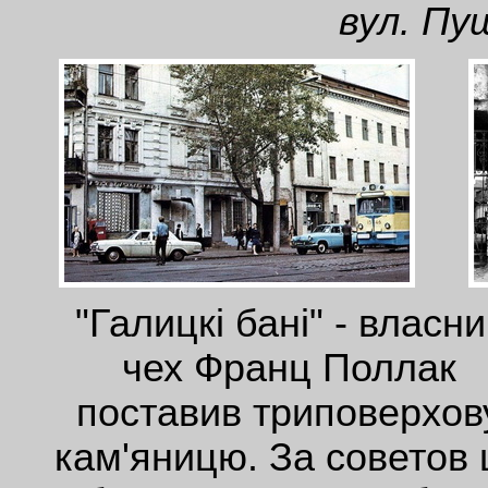
вул. Пуш
"Галицкі бані" - власни
чех Франц Поллак
поставив триповерхов
кам'яницю. За советов 