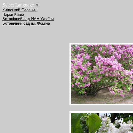
Select Language
▼
Київський Словник
Парки Київа
Ботанічний сад НАН України
Ботанічний сад ім. Фоміна