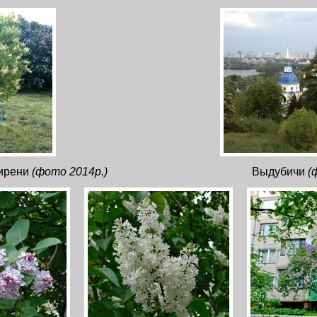
ирени
(фото 2014р.)
Выдубичи
(