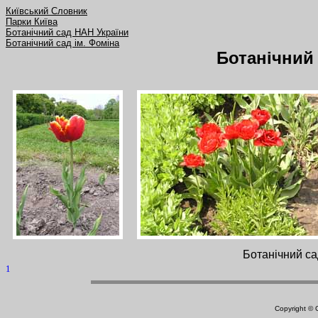
Київський Словник
Парки Київа
Ботанічний сад НАН України
Ботанічний сад ім. Фоміна
Ботанічний 
Ботанічний са
1
Copyright ©