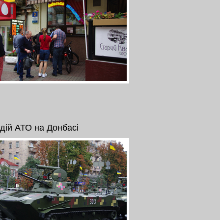
 дій АТО на Донбасі