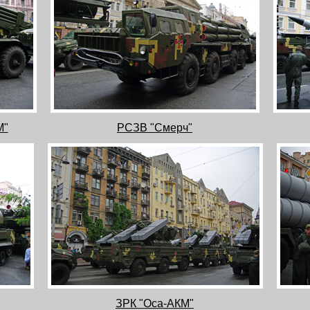
М"
РСЗВ "Смерч"
ЗРК "Оса-АКМ"