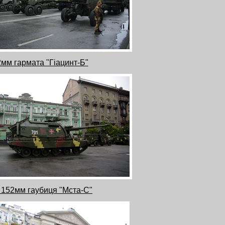
мм гармата "Гіацинт-Б"
152мм гаубиця "Мста-С"