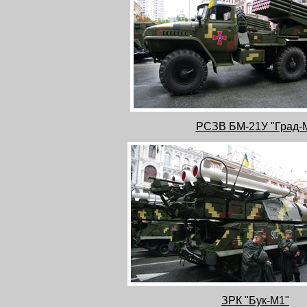
РСЗВ БМ-21У "Град-
ЗРК "Бук-М1"