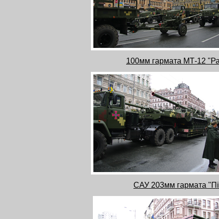
100мм гармата МТ-12 "Ра
САУ 203мм гармата "Пі