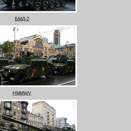
БМД-2
HMMWV