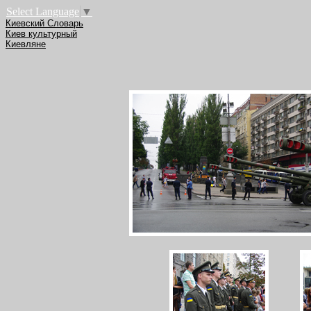
Select Language
▼
Киевский Словарь
Киев культурный
Киевляне