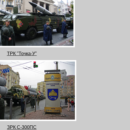
ТРК "Точка-У"
ЗРК С-300ПС