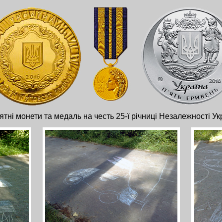
ятні монети та медаль на честь 25-ї річниці Незалежності Ук