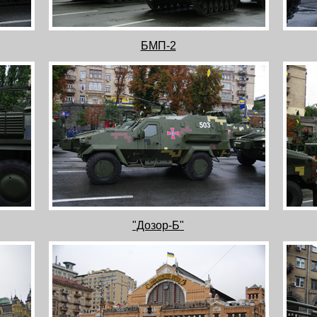
БМП-2
"Дозор-Б"