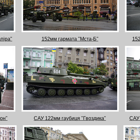
піра"
152мм гармата "Мста-Б"
152
он"
САУ 122мм гаубиця "Гвоздика"
САУ 