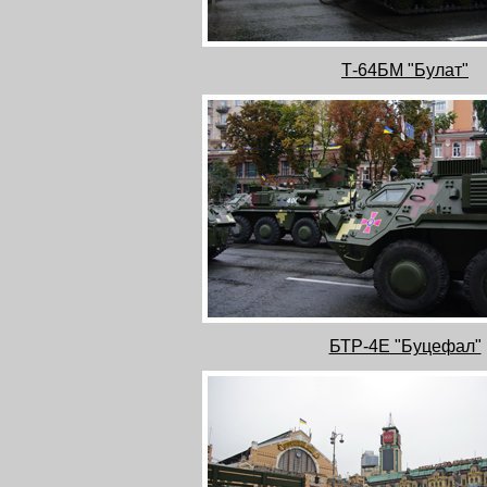
Т-64БМ "Булат"
БТР-4Е "Буцефал"