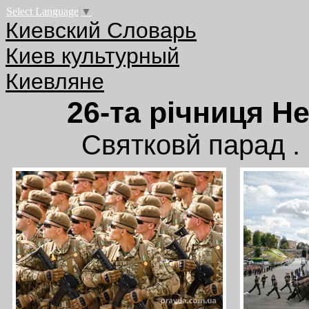
Select Language
▼
Киевский Словарь
Киев культурный
Киевляне
26-та річниця Н
Святковй парад . 