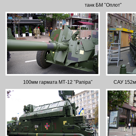
танк БМ "Оплот"
100мм гармата МТ-12 "Рапіра"
САУ 152мм