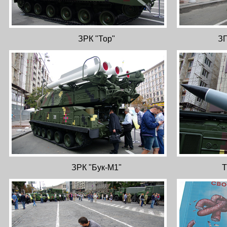
ЗРК "Тор"
ЗГ
ЗРК "Бук-М1"
Т