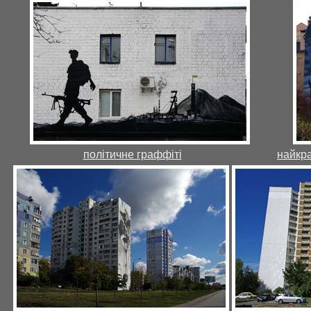
політичне граффіті
найкр