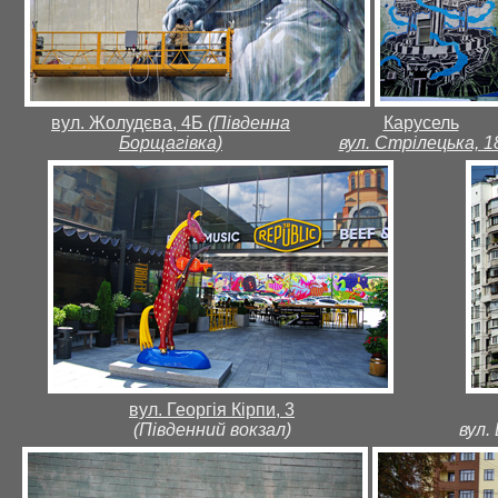
вул. Жолудєва, 4Б
(Південна
Карусель
Борщагівка)
вул. Стрілецька, 1
вул. Георгія Кірпи, 3
(Південний вокзал)
вул.