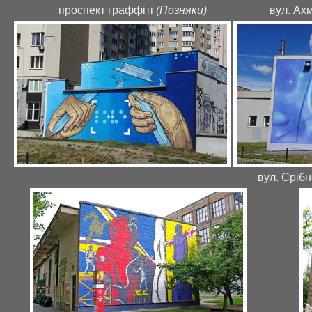
проспект граффіті
(Позняки)
вул. Ах
вул. Срібн