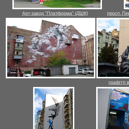
Арт-завод "Платформа"
(ДШК)
просп. Пе
графітті 