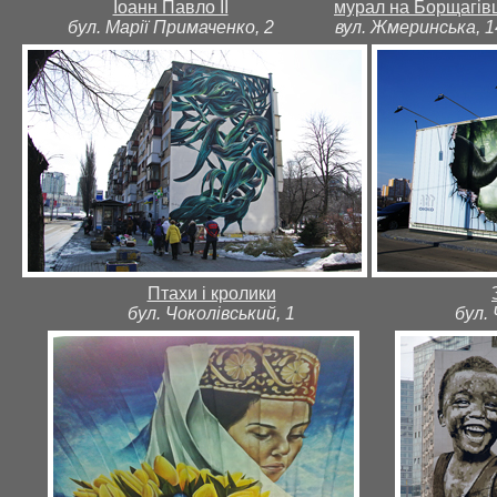
Іоанн Павло ІІ
мурал на Борщагівц
бул. Марії Примаченко, 2
вул. Жмеринська, 1
Птахи і кролики
бул. Чоколівський, 1
бул. 