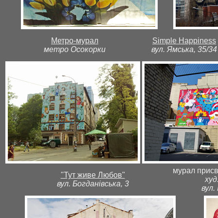
Метро-мурал
Simple Happiness
метро Осокорки
вул. Ямська, 35/34
мурал присв
"Тут живе Любов"
худ
вул. Богданівська, 3
вул.