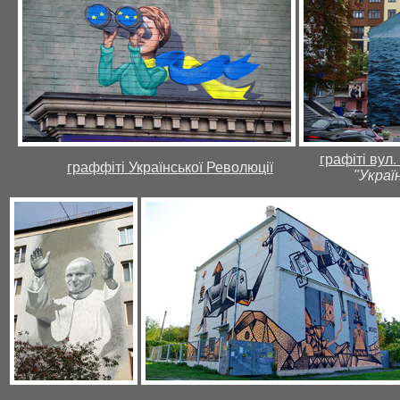
графіті вул
граффіті Української Революції
"Украї