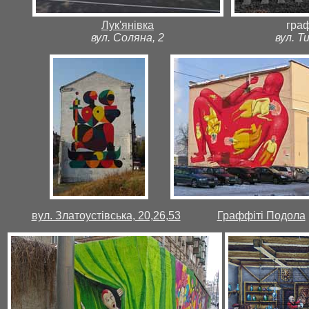
Лук'янівка
граф
вул. Соляна, 2
вул. Т
вул. Златоустівська, 20,26,53
Граффіті Подола