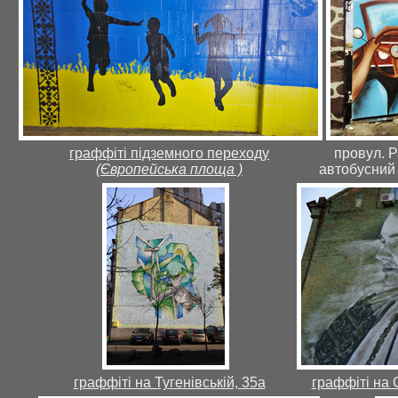
граффіті підземного переходу
провул. 
(Європейська площа )
автобусний
граффіті на Тугенівській, 35а
граффіті на С