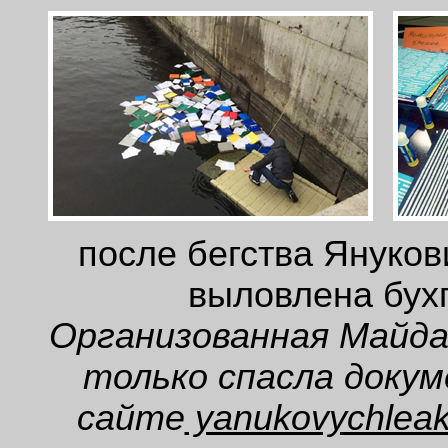
после бегства Януков
выловлена бух
Организованная Майда
только спасла докум
сайте
yanukovychleak