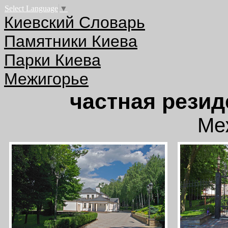
Select Language
▼
Киевский Словарь
Памятники Киева
Парки Киева
Межигорье
частная рези
Ме