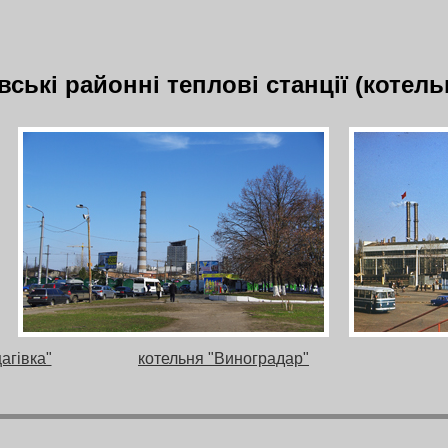
вські районні теплові станції (котель
агівка"
котельня "Виноградар"