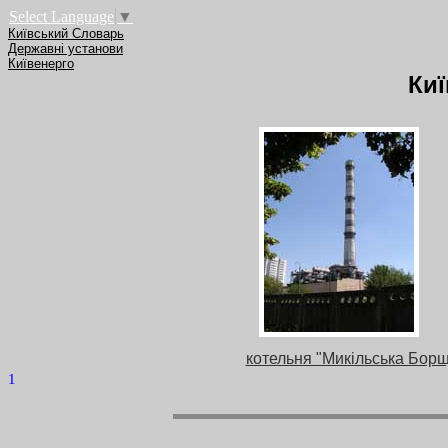
Select Language
▼
Київський Словарь
Державні установи
Київенерго
Киї
котельня "Микільська Борщ
1