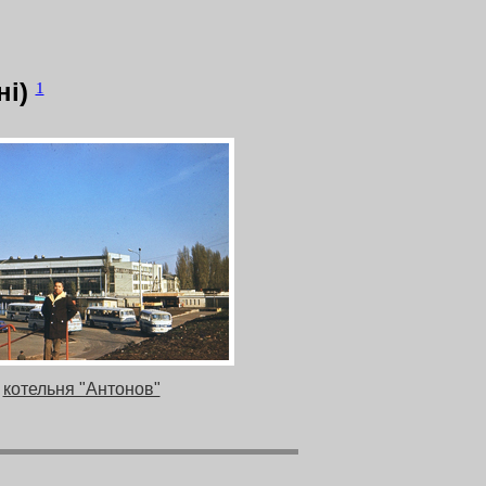
ні)
1
котельня "Антонов"