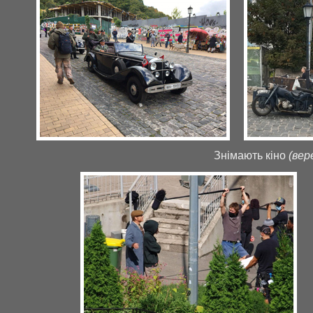
Знімають кіно
(вер