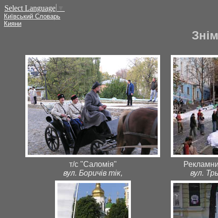
Select Language
▼
Київський Словарь
Кияни
Знім
т/с "Саломія"
Рекламни
вул. Боричів тік,
вул. Т