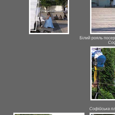
Білий рояль посере
Соф
Софійська пл