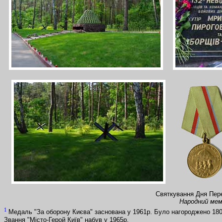
Святкування Дня Пере
Народний мемо
1
Медаль "За оборону Києва" заснована у 1961р. Було нагороджено 180т
Звання
"Місто-Герой Київ"
набув у 1965р.