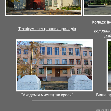
Коледж ін
Технікум електронних приладів
колишній
рад
"Академія мистецтва краси"
Вище п
Copyright ©