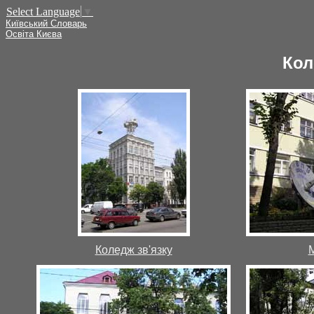
Select Language
▼
Київський Словарь
Освіта Києва
Кол
Коледж зв'язку
М