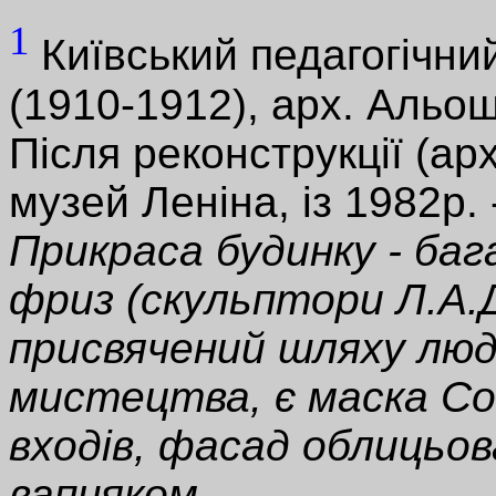
1
Київський педагогічни
(1910-1912), арх. Альо
Після реконструкції (ар
музей Леніна, із 1982р.
Прикраса будинку - ба
фриз (скульптори Л.А.Д
присвячений шляху люд
мистецтва, є маска Со
входів, фасад облицьо
вапняком.