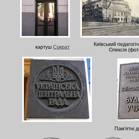
Київський педагогі
картуш
Сократ
Олексія (фот
Пам'ятні 