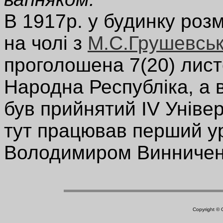
В 1917р. у будинку роз
на чолі з
М.С.Грушевсь
проголошена 7(20) лист
Народна Республіка, а в 
був прийнятий IV Уніве
тут працював перший уря
Володимиром Винниче
Copyright ©