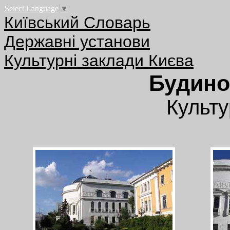
Select Language
▼
Київський Словарь
Державні установи
Культурні заклади Києва
Будино
Культу