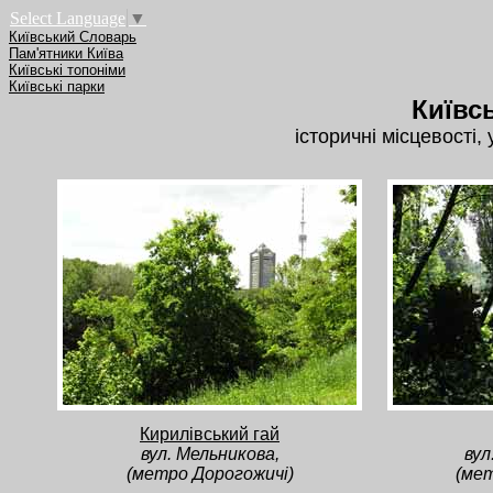
Select Language
▼
Київський Словарь
Пам'ятники Київа
Київські топоніми
Київські парки
Київс
історичні місцевості, 
Кирилівський гай
вул. Мельникова,
вул
(метро Дорогожичі)
(мет