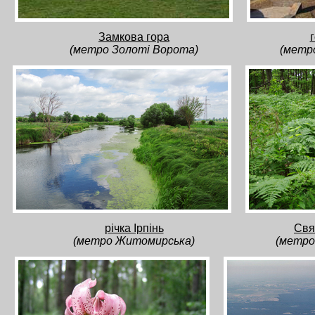
Замкова гора
(метро Золоті Ворота)
(метр
річка Ірпінь
Свя
(метро Житомирська)
(метро