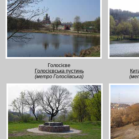
Голосієве
Голосієвська пустинь
Кит
(метро Голосіївська)
(ме