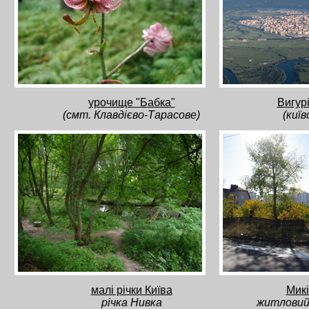
урочище "Бабка"
Вигур
(смт. Клавдієво-Тарасове)
(киї
малі річки Київа
Микі
річка Нивка
житловий