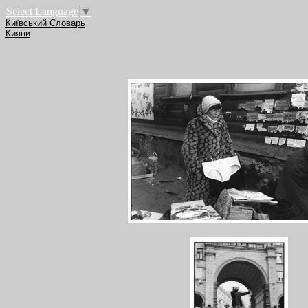
Select Language
▼
Київський Словарь
Кияни