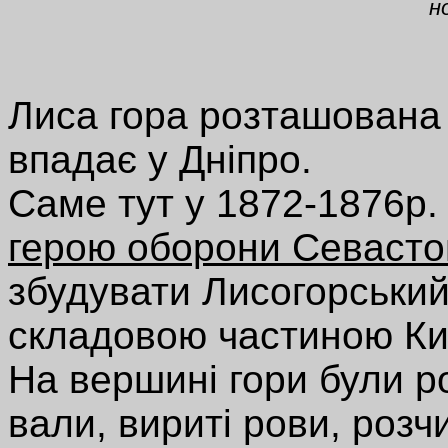
н
Лиса гора розташована у
впадає у Дніпро.
Саме тут у 1872-1876р
герою оборони Севаст
збудувати Лисогорський
складовою частиною Киї
На вершині гори були р
вали, вириті рови, розч