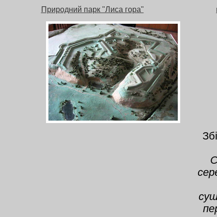
Природний парк "Лиса гора"
Зб
С
сер
суш
пе