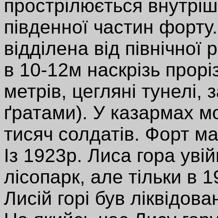
прострілюється внутрішн
південної частин форту
відділена від північної
в 10-12м наскрізь проріз
метрів, цегляні тунелі, 
ґратами). У казармах мо
тисяч солдатів. Форт ма
Із 1923р. Лиса гора уві
лісопарк, але тільки в 1
Лисій горі був ліквідова