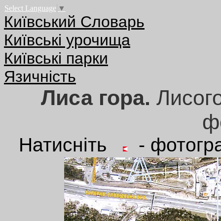
Select Language
▼
Київський Словарь
Київські урочища
Київські парки
Язичність
Лиса гора.
Лисого
ф
Натисніть
- фотогра