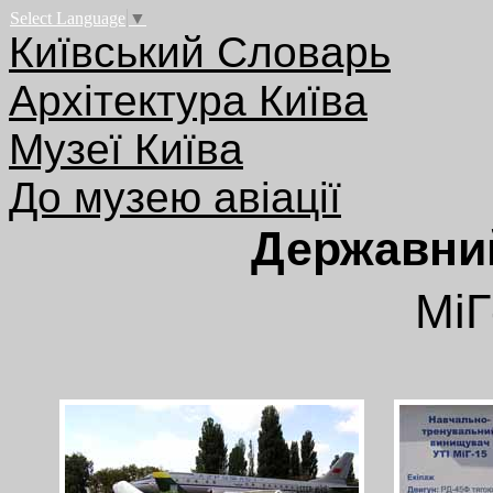
Select Language
▼
Київський Словарь
Архітектура Київа
Музеї Київа
До музею авіації
Державний
МіГ