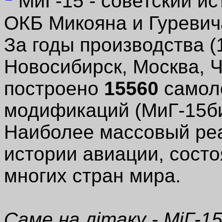
МиГ-15 - советский и
ОКБ Микояна и Гуревича
За годы производства (
Новосибирск, Москва, 
построено
15560
самоле
модификаций (МиГ-15би
Наиболее массовый реа
истории авиации, сост
многих стран мира.
Саме на літаку - МіГ-15