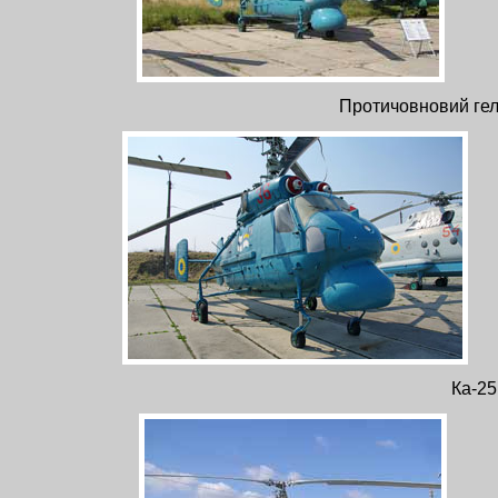
Протичовновий гел
Ка-25