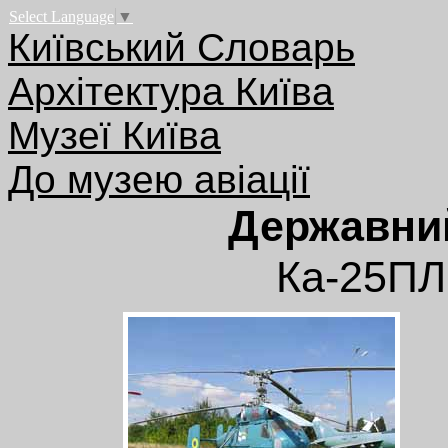
Select Language
▼
Київський Словарь
Архітектура Київа
Музеї Київа
До музею авіації
Державний
Ка-25П