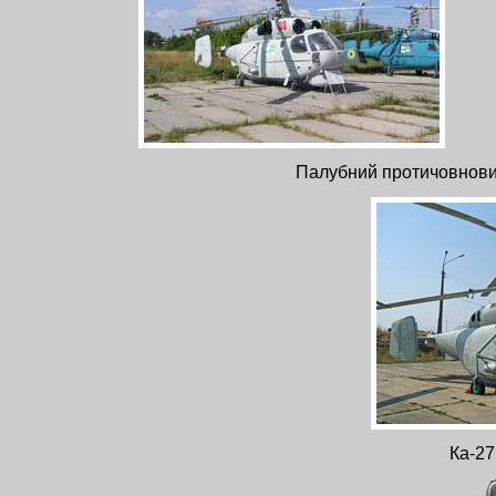
Палубний протичовновий
Ка-27