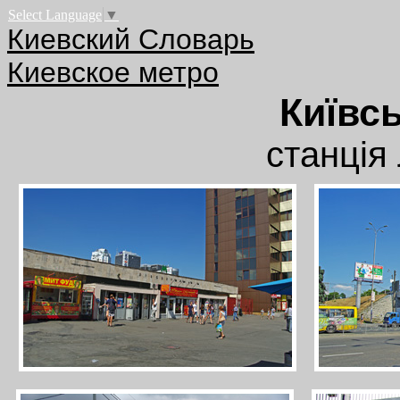
Select Language
▼
Киевский Словарь
Киевское метро
Київс
станція