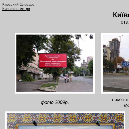
Киевский Словарь
Киевское метро
Київ
ста
пам'ятн
фото 2009р.
ву