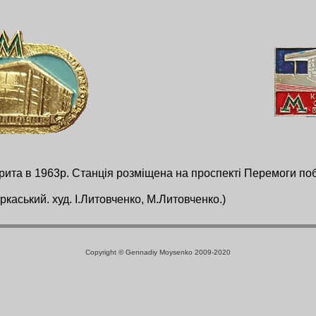
дкрита в 1963р. Станція розміщена на проспекті Перемоги п
каський. худ. І.Литовченко, М.Литовченко.)
Copyright © Gennadiy Moysenko 2009-2020