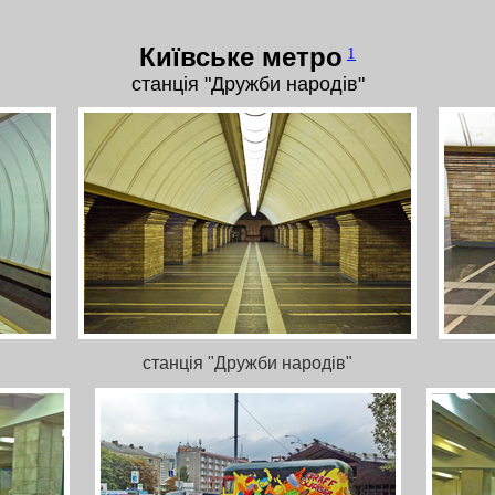
Київське метро
1
станція "Дружби народів"
станція "Дружби народів"