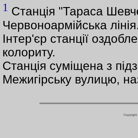
1
Станція "Тараса Шевче
Червоноармійська лінія
Інтер'єр станції оздобл
колориту.
Станція суміщена з пі
Межигірську вулицю, на
Copyright