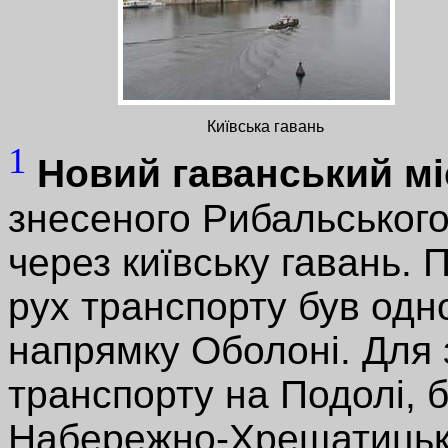
Київська гавань
1
Новий гаванський м
знесеного Рибальського
через київську гавань. 
рух транспорту був одн
напрямку Оболоні. Для 
транспорту на Подолі, 
Набережно-Хрещатицькій