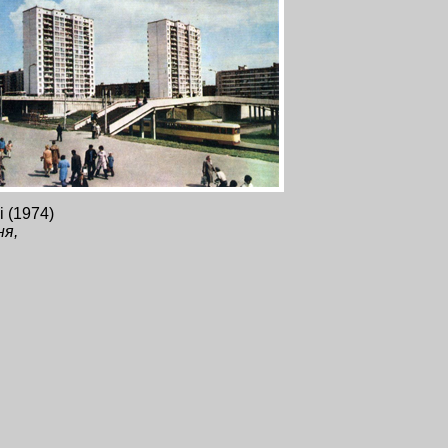
 (1974)
ня,