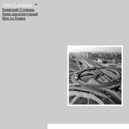
Select Language
▼
Киевский Словарь
Киев архитектурный
Мосты Киева