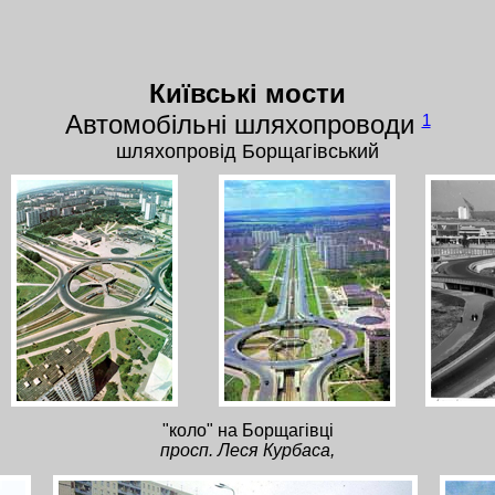
Київські мости
Автомобільні шляхопровoди
1
шляхопровід Борщагівський
"коло" на Борщагівці
просп. Леся Курбаса,