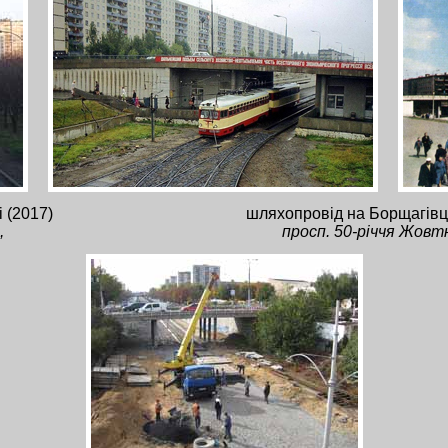
 (2017)
шляхопровід на Борщагівці
,
просп. 50-річчя Жовт