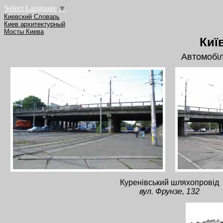
Select Language
▼
Киевский Словарь
Киев архитектурный
Мосты Киева
Киї
Автомобі
Куренівський шляхопровід
вул. Фрунзе, 132