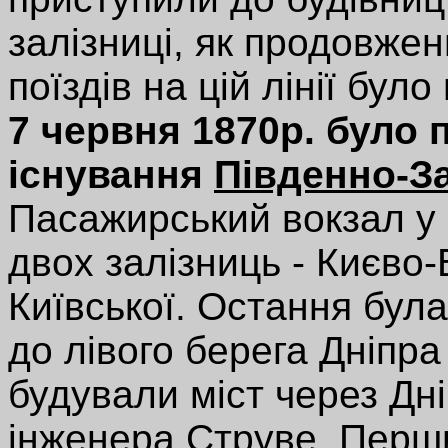
залізниці, як продовжен
поїздів на цій лінії було
7 червня 1870р. було 
існування
Південно-За
Пасажирський вокзал у 
двох залізниць - Києво-
Київської. Остання бул
до лівого берега Дніпра
будували міст через Дн
інженера Струве. Перши