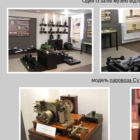
Один із залів музею відт
модель
паровоза С