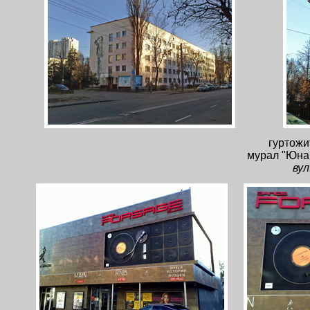
гуртожи
мурал "Юнак
вул