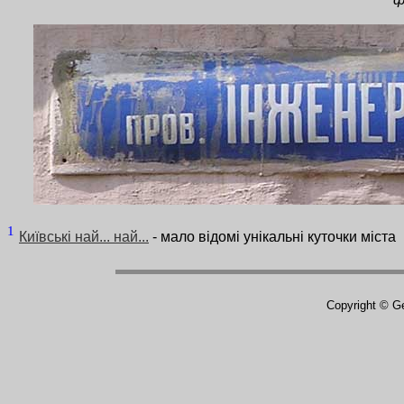
1
Київські най... най...
- мало відомі унікальні куточки міста
Copyright © G