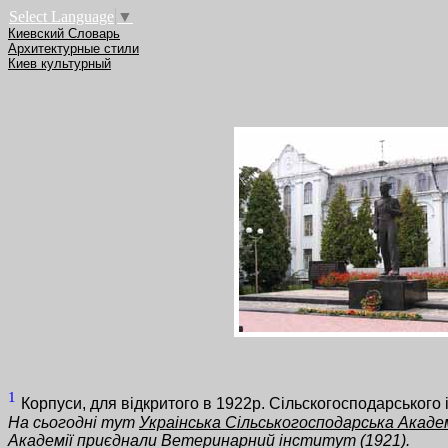
Select Language
▼
Киевский Словарь
Архитектурные стили
Киев культурный
1
Корпуси, для відкритого в 1922р. Сільскогосподарського і
На сьогодні тут
Украінська Сільськогосподарська Акаде
Академії приєднали Ветеринарний інститут (1921).