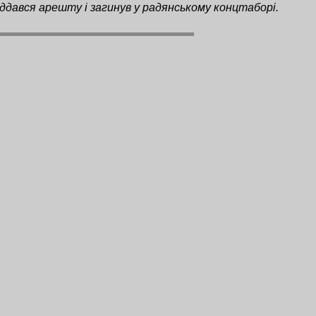
ддався арешту і загинув у радянському концтаборі.