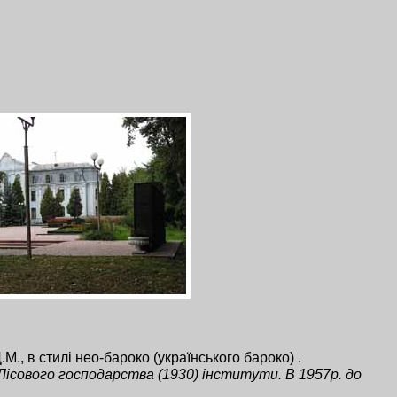
М., в стилі нео-бароко (українського бароко) .
 Лісового господарства (1930) інститути. В 1957р. до