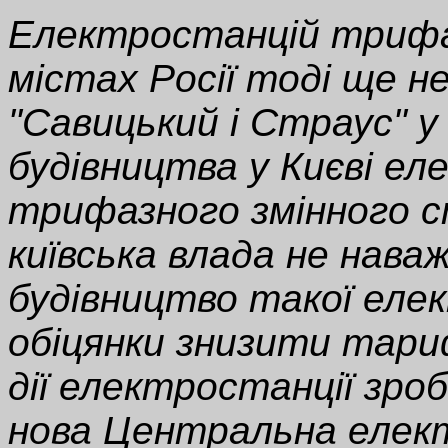
Електростанцій трифа
містах Росії тоді ще н
"Савицький і Страус" у
будівництва у Києві ел
трифазного змінного с
київська влада не нава
будівництво такої еле
обіцянки знизити тари
дії електростанції зроб
нова Центральна елек