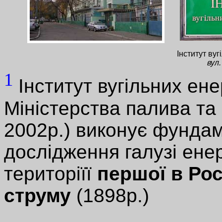
Інститут ву
вул.
1
Інститут вугільних ен
Міністерства палива та 
2002р.) виконує фундам
дослідження галузі енер
територіїї
першої в Рос
струму
(1898р.)