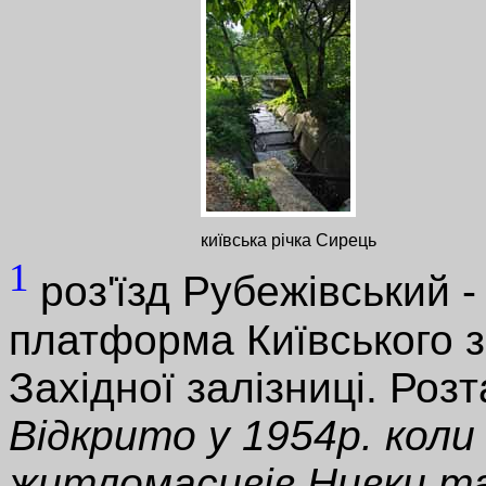
київська річка Сирець
1
роз'їзд Рубежівський 
платформа Київського з
Західної залізниці. Роз
Відкрито у 1954р. коли
житломасивів Нивки та