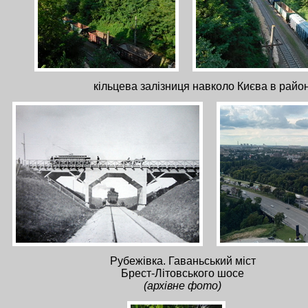
кільцева залізниця навколо Києва в рай
Рубежівка. Гаваньський міст
Брест-Літовського шосе
(архівне фото)