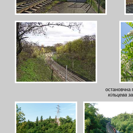
остановчна 
кільцева з