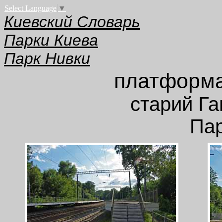
Select Language
▼
Киевский Словарь
Парки Киева
Парк Нивки
платформа
старий Га
Пар