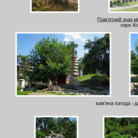
Пам'ятний знак мі
парк Кі
кам'яна пагода - д