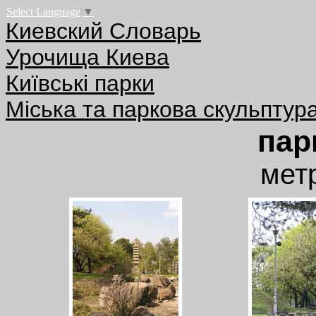
Select Language
▼
Киевский Словарь
Урочища Киева
Київські парки
Міська та паркова скульптур
пар
мет