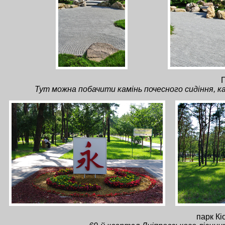
П
Тут можна побачити камінь почесного сидіння, камі
парк Кі