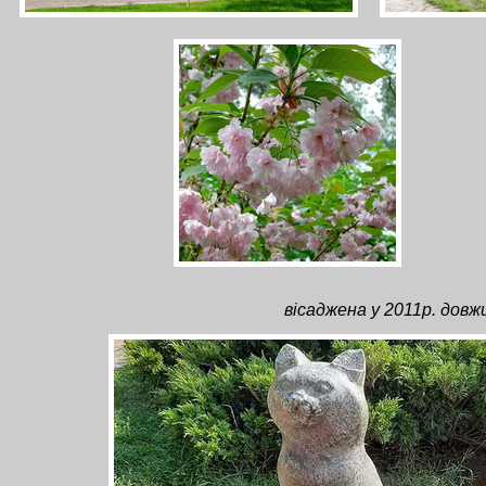
вісаджена у 2011р. довж