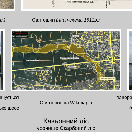
р.)
Святошин
(план-схема 1911р.)
інчується
панора
Святошин на Wikimapia
ське шосе
(
Казьонний ліс
урочище Скарбовий ліс