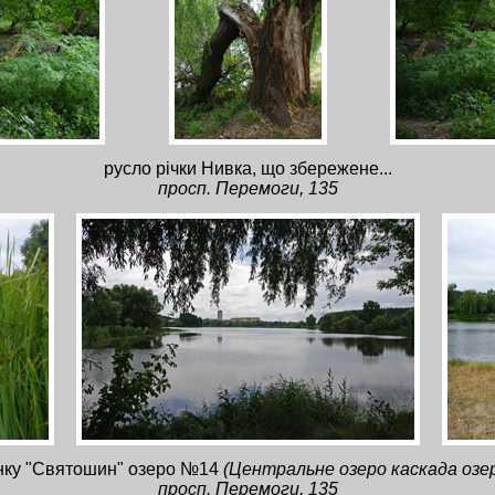
русло річки Нивка, що збережене...
просп. Перемоги, 135
инку "Святошин" озеро №14
(Центральне озеро каскада озер
просп. Перемоги, 135