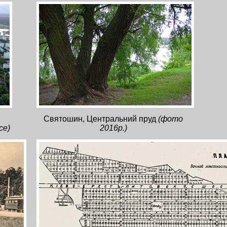
Святошин, Центральний пруд
(фото
се)
2016р.)