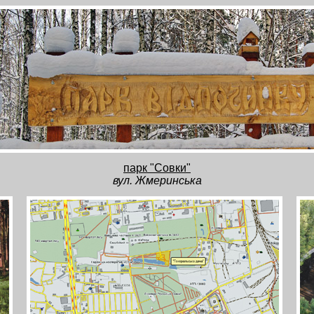
парк "Совки"
вул. Жмеринська