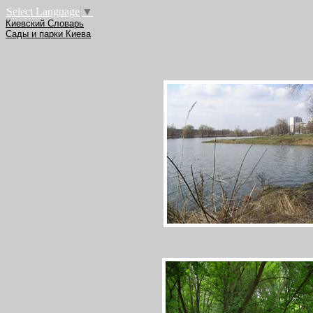
Select Language
▼
Киевский Словарь
Сады и парки Киева