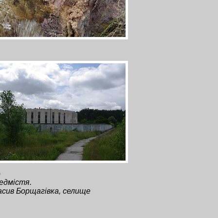
)
едмістя.
сив Борщагівка, селище