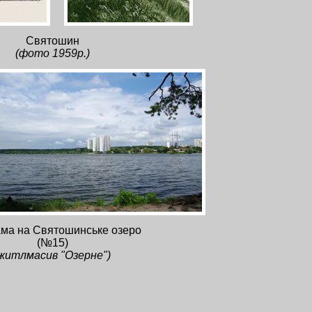
Святошин
(фото 1959р.)
ма на Святошинське озеро
(№15)
житлмасив "Озерне")