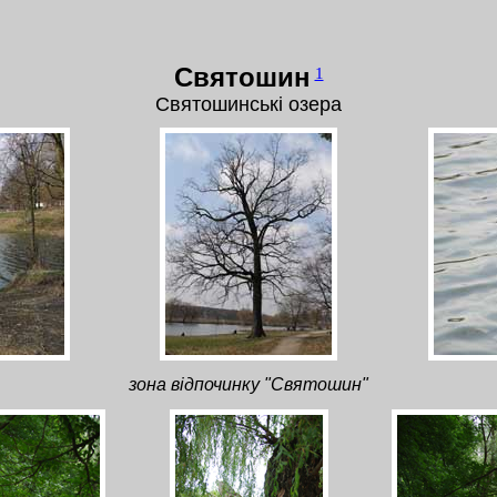
Святошин
1
Святошинські озера
зона відпочинку "Святошин"