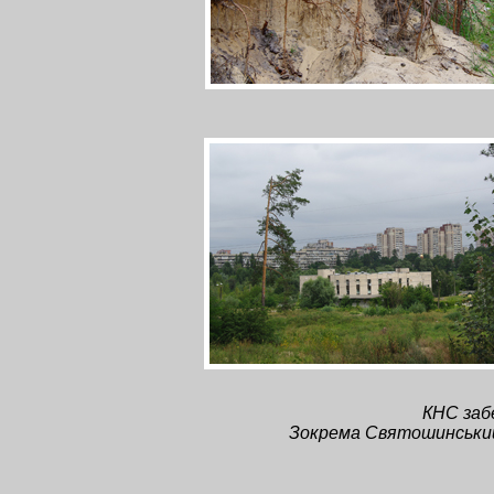
КНС заб
Зокрема Святошинський