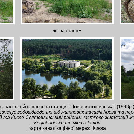
ліс за ставом
каналізаційна насосна станція "Новосвятошинська" (1993р.
езпечує водовідведення від житлових масивів Києва та пер
 та Києво-Святошинський райони, частково житловий ма
Коцюбинське та місто Ірпінь
Карта каналізаційної мережі Києва