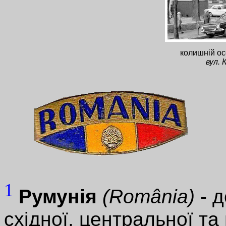
колишній ос
вул. 
1
Румунія
(România)
- д
східної, центральної та