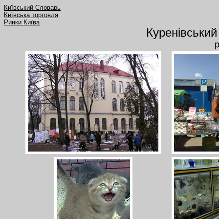
Київський Словарь
Київська торговля
Ринки Київа
Куренівський