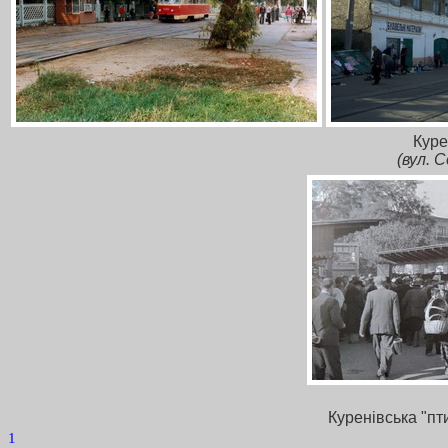
Куре
(вул. 
Куренівська "пт
1