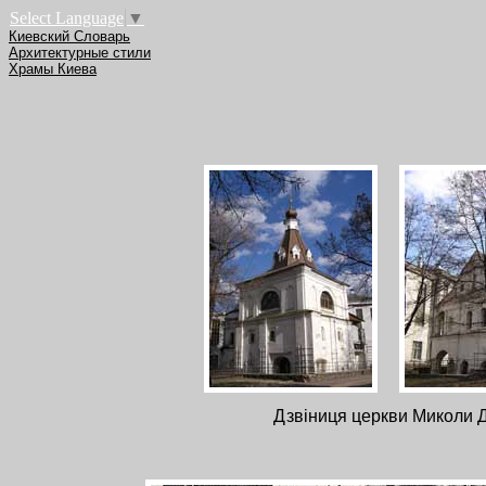
Select Language
▼
Киевский Словарь
Архитектурные стили
Храмы Киева
Дзвіниця церкви Миколи Д