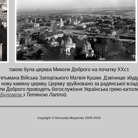
такою була церква Миколи Доброго на початку ХХст.
етьмана Війська Запорізького Матвія Кушки. Дзвіницю збудува
 і нову камяну церкву. Церкву зруйновано за радянської влад
коли Доброго проводять богослужіння Українська греко-катол
 Булгаков
з Тетяною Лаппой.
Copyright © Gennadiy Moysenko 2005-2020