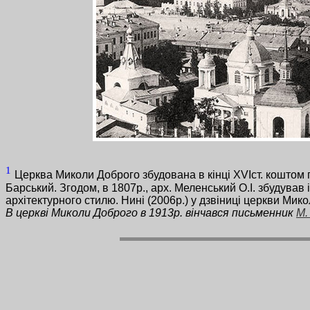
1
Церква Миколи Доброго збудована в кінці ХVIст. коштом г
Барський. Згодом, в 1807р., арх. Меленський О.І. збудував
архітектурного стилю. Нині (2006р.) у дзвіниці церкви Ми
В церкві Миколи Доброго в 1913р. вінчався письменник
М.