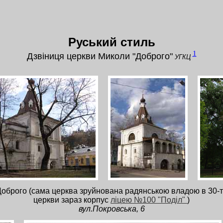
Руський стиль
1
Дзвіниця церкви Миколи "Доброго"
УГКЦ
оброго (сама церква зруйнована радянською владою в 30-ті р
церкви зараз корпус
ліцею №100 "Поділ"
)
вул.Покровська, 6