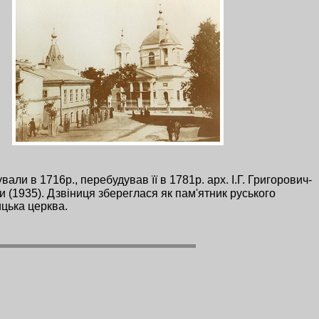
ли в 1716р., перебудував її в 1781р. арх. І.Г. Григорович-
и (1935). Дзвіниця збереглася як пам'ятник руського
ицька церква.