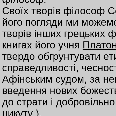
Своїх творів філософ С
його погляди ми можемо 
творів інших грецьких 
книгах його учня
Плато
твердо обгрунтувати ети
справедливості, чесност
Афінським судом, за неві
введення нових божест
до страти і добровільно
цикуту
).