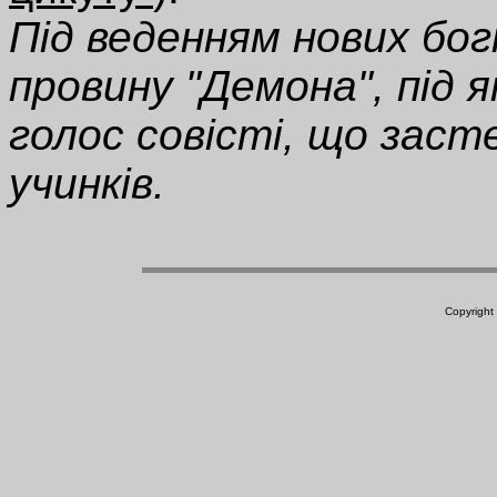
Під веденням нових бо
провину "Демона", під я
голос совісті, що заст
учинків.
Copyright