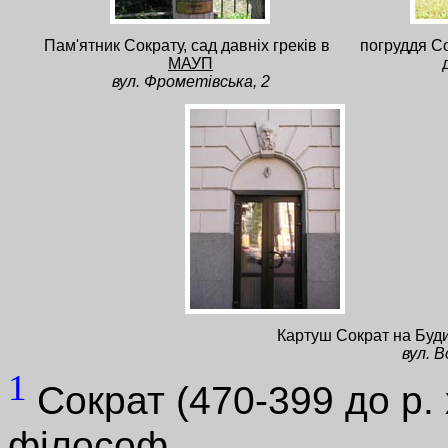
Пам'ятник Сократу, сад давніх греків в
погруддя С
МАУП
вул. Фрометівська, 2
Картуш Сократ на Буд
вул. 
1
Сократ (470-399 до р.
філософ.