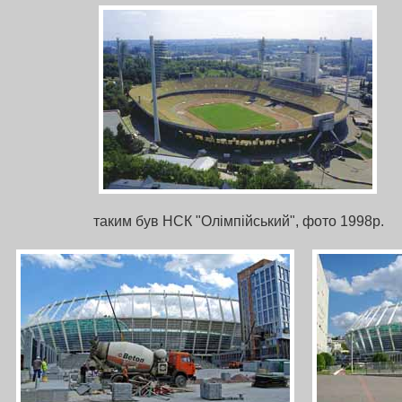
таким був НСК "Олімпійський", фото 1998р.