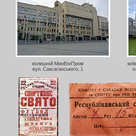
колишній МинВінПром
киї
вул. Саксаганського, 1
п