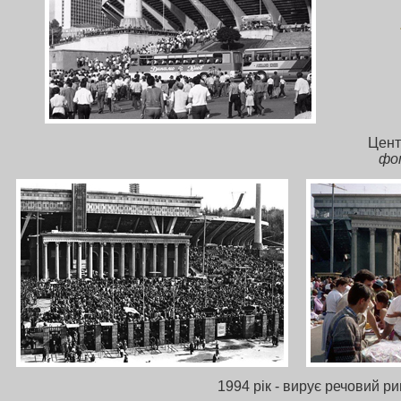
Цент
фот
1994 рік - вирує речовий р