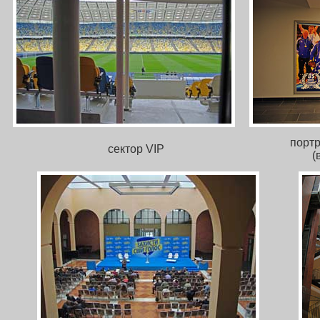
порт
сектор VIP
(