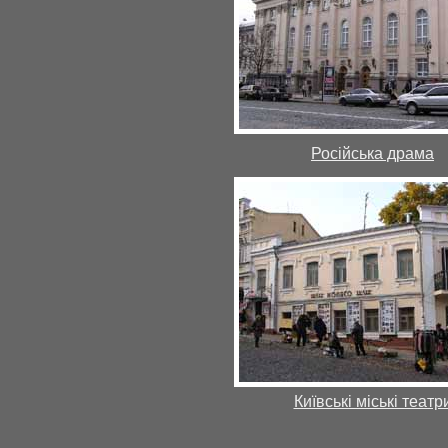
Російська драма
Київські міські театр