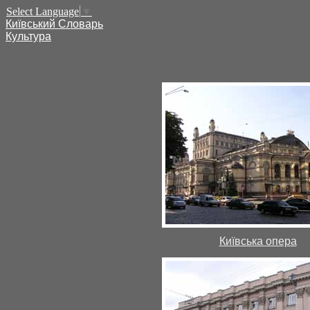
Select Language
▼
Київський Словарь
Культура
Київська опера