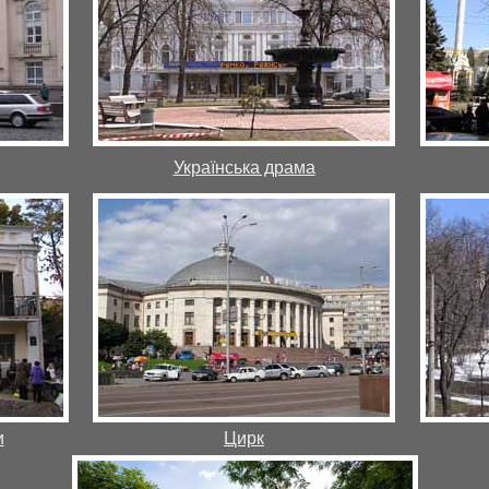
Українська драма
и
Цирк