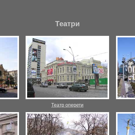
Театри
Театр оперети