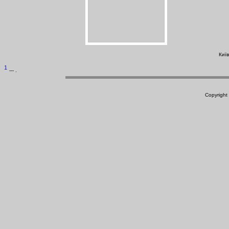
Київ
1
--- .
Copyright