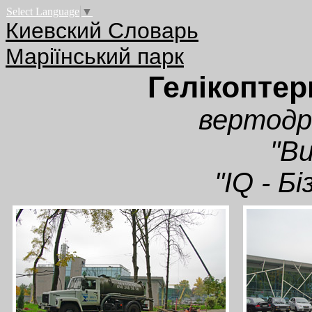
Select Language
▼
Киевский Словарь
Маріїнський парк
Гелікоптер
вертодр
"В
"IQ - Б