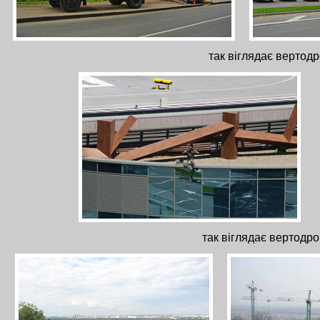
так віглядає вертод
так віглядає вертодро