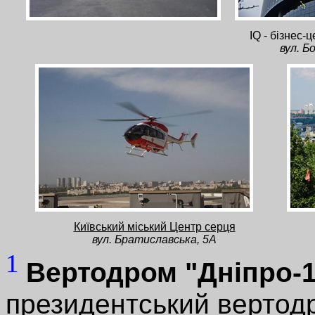
IQ - бізнес-
вул. Б
Київський міський Центр серця
вул. Братиславська, 5А
1
Вертодром "Дніпро-1
президентський вертод