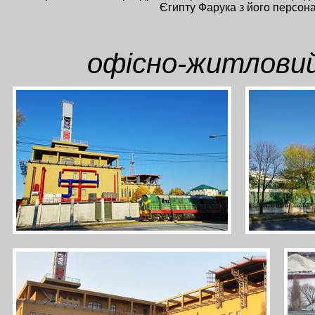
Єгипту Фарука з його персона
офісно-житловий