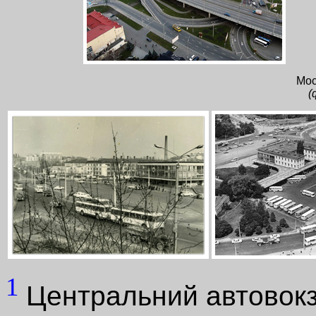
Мос
(
1
Центральний автовокз