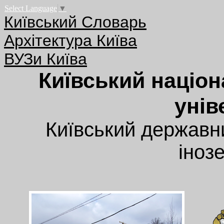
Select Language
▼
Київський Словарь
Архітектура Київа
ВУЗи Київа
Київський націон
унів
Київський державни
іноз