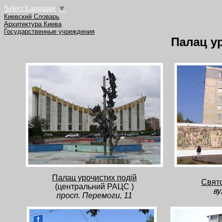
Select Language
▼
Киевский Словарь
Архитектура Киева
Государственные учреждения
Палац у
Палац урочистих подій
Свят
(центральний РАЦС )
ву
просп. Перемоги, 11