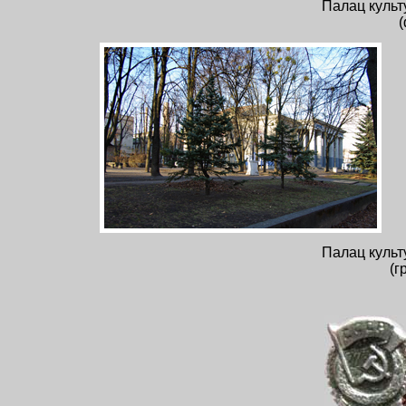
Палац культу
(
Палац культу
(г