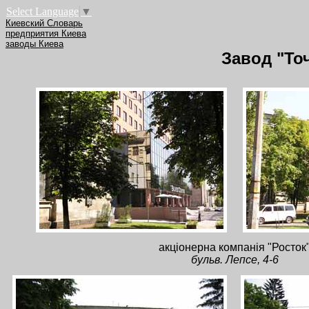
Select Language
▼
Киевский Словарь
предприятия Киева
заводы Киева
Завод "То
акціонерна компанія "Росток
бульв. Лепсе, 4-6