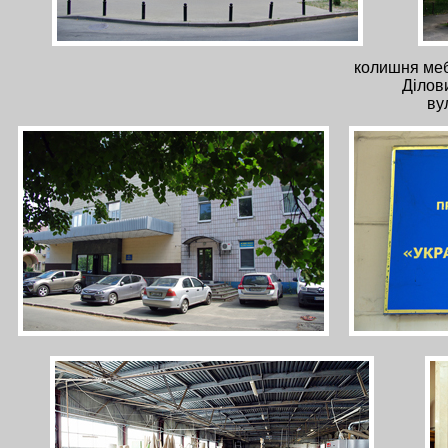
колишня меб
Ділов
ву