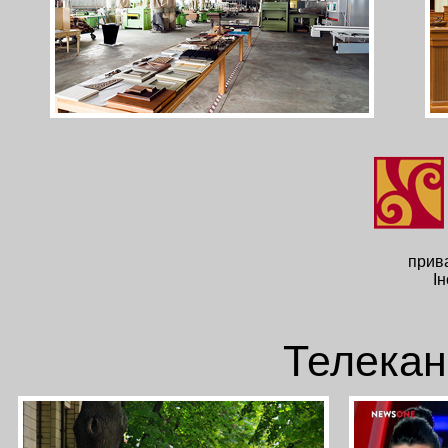
прив
І
Телека